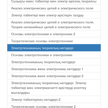
Сызықты емес тізбектер мен электр өрісінің теориясы
Анализ электрических цепей и электрического поля
Электр тізбектері мен электр өрістерін талдау
Анализ электрических цепей и электрического поля.
Теория нелинейных цепей и электрического поля
Основы электротехники и электроники 2
Теоретические основы электротехники
Электртехниканың теориялық негіздері
Основы электротехники и электроники
Электротехниканың теориялық негіздері
Электротехника және электроника негіздері 1
Электротехника және электроника негіздері 2
Электртехниканың теориялық негіздері. Электр
тізбектері мен электрмагнитті өрістерді есептеу
мысалдары
Электр тізбектерінің негіздері-2
Теоретические основы электротехники 2