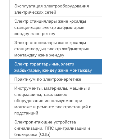
Эксплуатация электрооборудования
электрических сетей
Электр станциялары және қосалқы
станциялары электр жабдықтарын
жөндеу және реттеу
Электр станциялары және қосалқы
станциялардың электр жабдықтарын
монтаждау және жөндеу
Электр тораптарының электр
жабдьқтарың жөндеу және монтаждау
Практикум по электроэнергетике
Инструменты, материалы, машины и
спецмашины, такелажное
оборудование используемое при
монтаже и ремонте электростанций и
подстанций
Электропитающие устройства
сигнализации, ППС централизации и
блокировки (СЦБ)