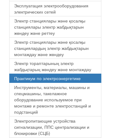
Эксплуатация электрооборудования
электрических сетей
Электр станциялары және қосалқы
станциялары электр жабдықтарын
жөндеу және реттеу
Электр станциялары және қосалқы
станциялардың электр жабдықтарын
монтаждау және жөндеу
Электр тораптарының электр
жабдьқтарың жөндеу және монтаждау
Практикум по электроэнергетике
Инструменты, материалы, машины и
спецмашины, такелажное
оборудование используемое при
монтаже и ремонте электростанций и
подстанций
Электропитающие устройства
сигнализации, ППС централизации и
блокировки (СЦБ)