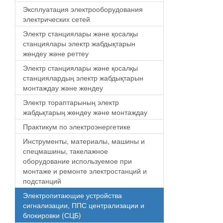
Эксплуатация электрооборудования
электрических сетей
Электр станциялары және қосалқы
станциялары электр жабдықтарын
жөндеу және реттеу
Электр станциялары және қосалқы
станциялардың электр жабдықтарын
монтаждау және жөндеу
Электр тораптарының электр
жабдьқтарың жөндеу және монтаждау
Практикум по электроэнергетике
Инструменты, материалы, машины и
спецмашины, такелажное
оборудование используемое при
монтаже и ремонте электростанций и
подстанций
Электропитающие устройства
сигнализации, ППС централизации и
блокировки (СЦБ)