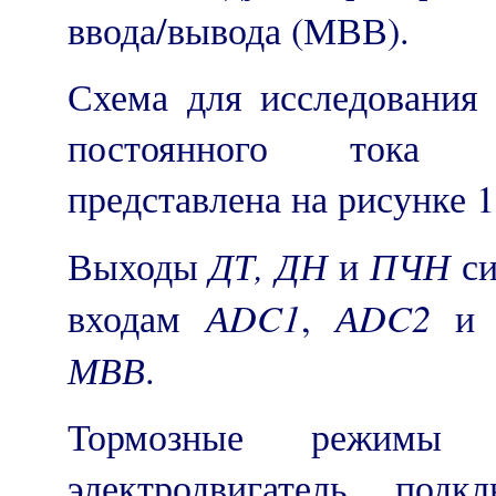
ввода/вывода (МВВ).
Схема для исследования
постоянного тока н
представлена на рисунке 1
ДТ, ДН
ПЧН
Выходы
и
си
А
DC
1
А
DC
2
входам
,
МВВ
.
Тормозные режимы о
электродвигатель, под