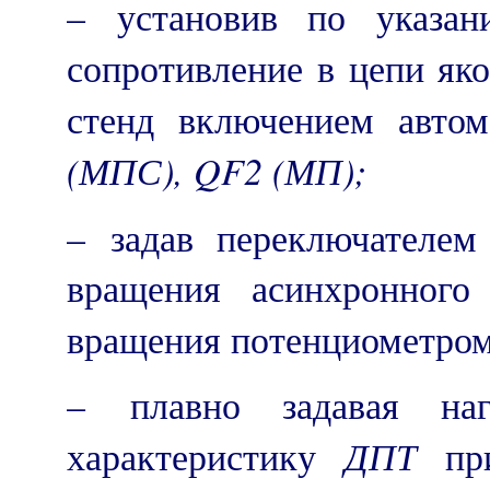
– установив по указан
сопротивление в цепи як
стенд включением авто
(МПС),
QF
2 (МП);
– задав переключателе
вращения асинхронного 
вращения потенциометро
– плавно задавая наг
ДПТ
характеристику
пр