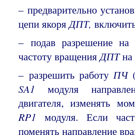
– предварительно установ
ДПТ,
цепи якоря
включит
– подав разрешение на
ДПТ
частоту вращения
на
ПЧ
– разрешить работу
(
SA
1
модуля направлен
двигателя, изменять мо
RP
1
модуля. Если часто
поменять направление вр