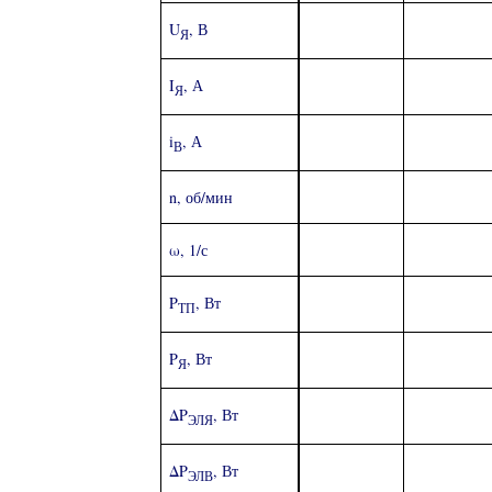
U
, В
Я
I
, А
Я
i
, А
В
n, об/мин
ω, 1/с
P
, Вт
ТП
P
, Вт
Я
ΔP
, Вт
ЭЛЯ
ΔP
, Вт
ЭЛВ