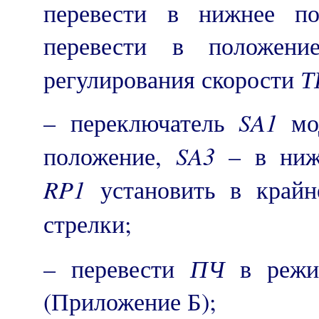
перевести в нижнее п
перевести в положени
Т
регулирования скорости
SA
1
– переключатель
мо
SA
3
положение,
– в нижн
RP
1
установить в крайн
стрелки;
ПЧ
– перевести
в режи
(Приложение Б);