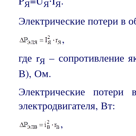
P
=U
∙I
.
Я
Я
Я
Электрические потери в о
,
где r
– сопротивление я
Я
В), Ом.
Электрические потери 
электродвигателя, Вт:
,