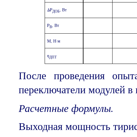
ΔP
, Вт
ДОБ
P
, Вт
В
М, Н∙м
η
ДПТ
После проведения опыт
переключатели модулей в 
Расчетные формулы.
Выходная мощность тирист