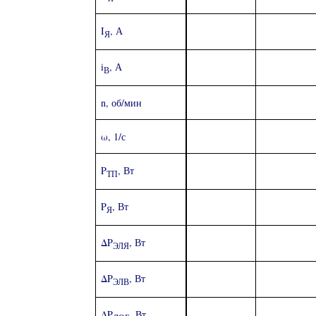
I
, А
Я
i
, А
В
n, об/мин
ω, 1/с
P
, Вт
ТП
P
, Вт
Я
ΔP
, Вт
ЭЛЯ
ΔP
, Вт
ЭЛВ
ΔP
, Вт