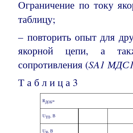
Ограничение по току як
таблицу;
– повторить опыт для дру
якорной цепи, а так
SA
1 МДС
сопротивления (
Т а б л и ц а 3
R
=
ДОБ
U
, В
ТП
U
, В
Я