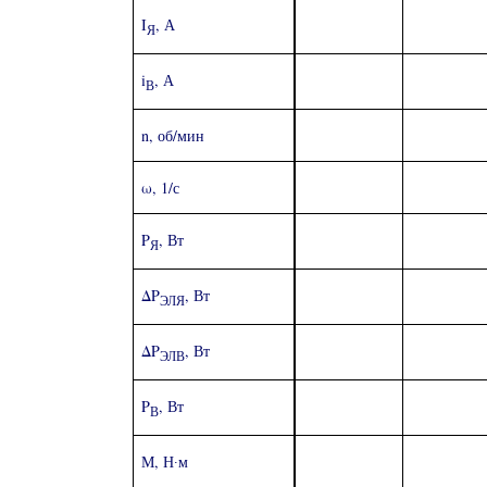
I
, А
Я
i
, А
В
n, об/мин
ω, 1/с
P
, Вт
Я
ΔP
, Вт
ЭЛЯ
ΔP
, Вт
ЭЛВ
P
, Вт
В
М, Н∙м