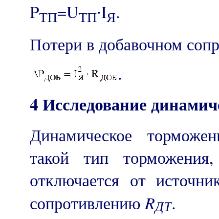
P
=U
∙I
.
ТП
ТП
Я
Потери в добавочном сопр
.
4 Исследование динамич
Динамическое тормож
такой тип торможения
отключается от источни
R
сопротивлению
.
ДТ