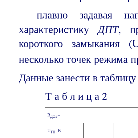
– плавно задавая наг
ДПТ
характеристику
, п
короткого замыкания (
несколько точек режима 
Данные занести в таблицу 
Т а б л и ц а 2
R
=
ДОБ
U
, В
ТП