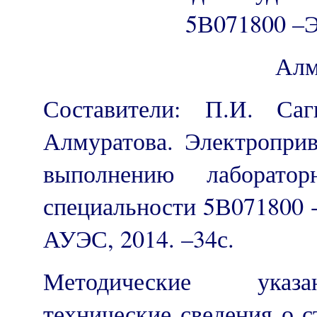
5В071800 –Э
Алм
Составители: П.И. Са
Алмуратова. Электропри
выполнению лаборато
специальности 5В071800 -
АУЭС, 2014. –34с.
Методические указан
технические сведения о 