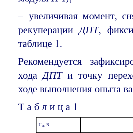
– увеличивая момент, сн
ДПТ
рекуперации
, фикс
таблице 1.
Рекомендуется зафиксир
ДПТ
хода
и точку перех
ходе выполнения опыта ва
Т а б л и ц а 1
U
, В
Я