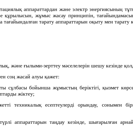
утациялық аппараттардан және электр энергиясының тұ
не құрылысын, жұмыс жасау принципін, тағайындамасын
ыға тағайындалған тарату аппараттарын оқыту мен тарату
лық, және ғылыми-зерттеу мәселелерін шешу кезінде қолд
ген соң жасай алуы қажет:
ты сұлбасы бойынша жұмыстың беріктігі, қызмет көрсе
аптарды жіктеу;
жетті техникалық есептеулерді орындау, сонымен бі
түрлі аппараттарын таңдау кезінде, шығарылған арна