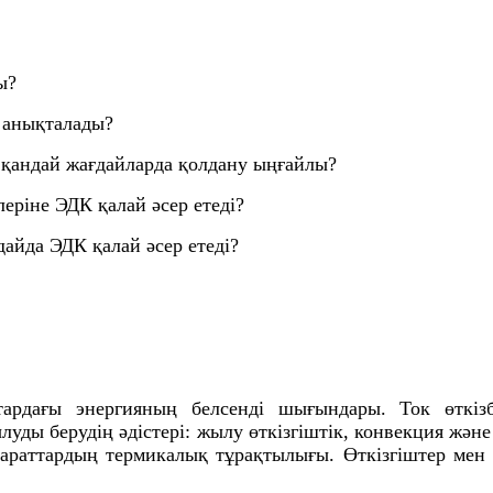
ы?
й анықталады?
н қандай жағдайларда қолдану ыңғайлы?
еріне ЭДК қалай әсер етеді?
дайда ЭДК қалай әсер етеді?
тардағы энергияның белсенді шығындары. Ток өткізб
ды берудің әдістері: жылу өткізгіштік, конвекция және
араттардың термикалық тұрақтылығы. Өткізгіштер мен