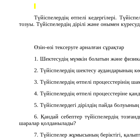
Түйіспелердің өтпелі кедергілері. Түйісп
тозуы. Түйіспелердің дірілі және онымен күресу
Өзін-өзі тексеруге арналған сұрақтар
1. Шектесудің мүмкін болатын және физи
2. Түйіспелердің шектесу аудандарының к
3. Түйіспелердің өтпелі процесстерінің ш
4. Түйіспелердің өтпелі процесстеріне қан
5. Түйіспелердегі дірілдің пайда болуыны
6. Қандай себептер түйіспелердің тозған
шаралар қолданылады?
7. Түйіспелер жұмысының беріктігі, қалып