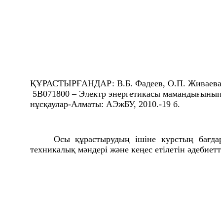
ҚҰРАСТЫРҒАНДАР: В.Б. Фадеев, О.П. Живаева, 
5В071800 – Электр энергетикасы мамандығының б
нұсқаулар-
Алматы: АЭжБУ, 2010.-19 б.
Осы құрастырудың ішіне курстың бағдар
техникалық мәндері және кеңес етілетін әдебиетте