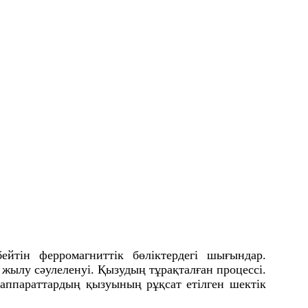
ейтін ферромагниттік бөліктердегі шығындар.
 жылу сәулеленуі. Қызудың тұрақталған процессі.
 аппараттардың қызуының рұқсат етілген шектік