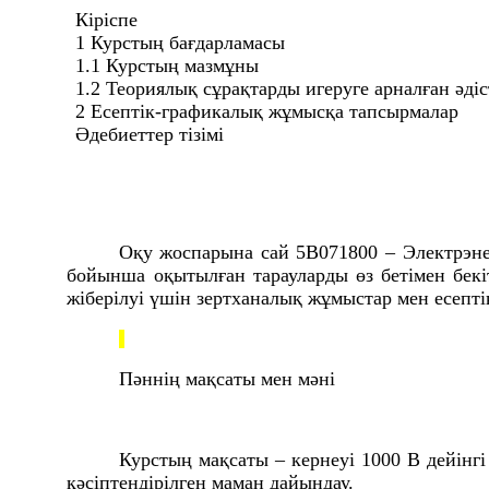
Кіріспе
1
Курстың бағдарламасы
1.1
Курстың мазмұны
1.2
Теориялық сұрақтарды игеруге арналған әдіс
2
Есептік-графикалық жұмысқа тапсырмалар
Әдебиеттер тізімі
Оқу жоспарына сай
5В0718
00 – Электрэне
бойынша оқытылған тарауларды өз бетімен бекі
жіберілуі үшін зертханалық жұмыстар мен есепті
Пәннің мақсаты мен мәні
Курстың мақсаты – кернеуі 1000 В дейінг
кәсіптендірілген маман дайындау.