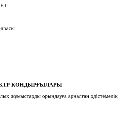
ЕТІ
едрасы
ЛЕКТР ҚОНДЫРҒЫЛАРЫ
алық жұмыстарды орындауға арналған әдістемелік