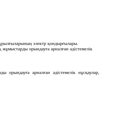
құрылғыларының электр қондырғылары.
қ жұмыстарды орындауға арналған әдістемелік
ды орындауға арналған әдістемелік нұсқаулар,