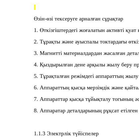
Өзін-өзі тексеруге арналған сұрақтар
1. Өткізгіштердегі жоғалатын активті қуат
2. Тұрақты және ауыспалы токтардағы өт
3. Магнитті материалдардан жасалған дета
4. Қыздырылған дене арқылы жылу беру пр
5. Тұрақталған режімдегі аппараттың жылу
6. Аппараттың қысқа мерзімдік және қайт
7. Аппараттар қысқа тұйықталу тогының әс
8. Аппаратар деталдарының рұқсат етілге
1.1.3 Электрлік түйіспелер