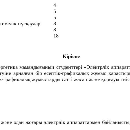
4
5
5
темелік нұсқаулар
8
8
18
Кіріспе
ргетика мамандығының студенттері «Электрлік аппаратт
туіне арналған бір есептік-графикалық жұмыс қарасты
к-графикалық жұмыстарды сәтті жасап және қорғауы тиіс
і және одан жоғары электрлік аппараттармен байланысты