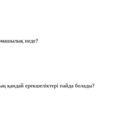
ырмашылық неде?
ың қандай ерекшеліктері пайда болады?