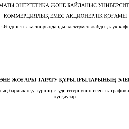
МАТЫ ЭНЕРГЕТИКА ЖӘНЕ БАЙЛАНЫС УНИВЕРСИТ
КОММЕРЦИЯЛЫҚ ЕМЕС АКЦИОНЕРЛІК ҚОҒАМЫ
«Өндірістік кәсіпорындарды электрмен жабдықтау» каф
І ЖӘНЕ ЖОҒАРЫ ТАРАТУ ҚҰРЫЛҒЫЛАРЫНЫҢ Э
ың барлық оқу түрінің студенттері үшін есептік-график
нұсқаулар