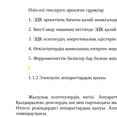
Өзін-өзі тексеруге арналған сұрақтар
1. ЭДК әрекетінің бағыты қалай анықталад
2. Био-Савар заңының негізінде ЭДК қала
3. ЭДК есептеудің энергетикалық әдістері
4. Өткізгіштердің қимасының өзгерген жерл
5. Ферромагниттік бөліктер бар болған жағ
1.1.2
Электрлік аппараттардың қызуы
Жылулық есептеулердің негізі. Аппарат
Қыздырылған денелердің іші мен сыртындағы жылу
Өтпелі режімдердегі аппараттардың қызуы. Апп
темпераутрасы.