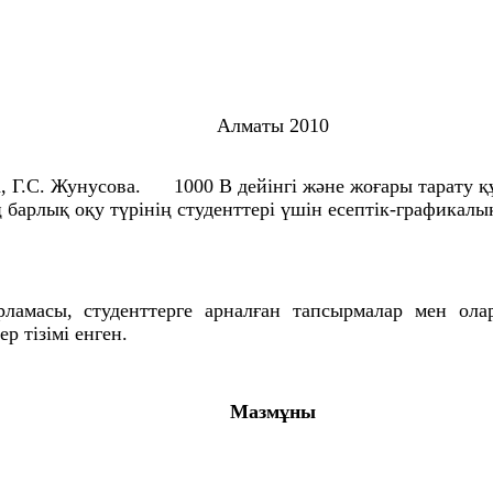
Алматы 2010
Г.С. Жунусова. 1000 В дейінгі және жоғары тарату 
арлық оқу түрінің студенттері үшін есептік-графикалы
ламасы, студенттерге арналған тапсырмалар мен олар
р тізімі енген.
Мазмұны