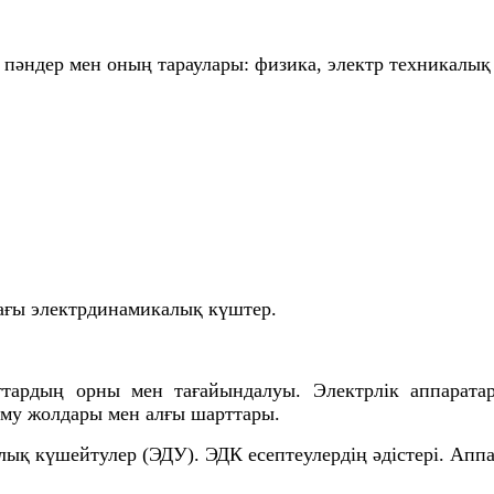
і пәндер мен оның тараулары: физика, электр техникалы
дағы электрдинамикалық күштер.
аттардың орны мен тағайындалуы. Электрлік аппарата
аму жолдары мен алғы шарттары.
алық
күшейтулер
(ЭДУ)
. ЭДК есептеулердің әдістері. Апп