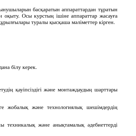
тынушыларын басқаратын аппараттардан тұратын
 оқыту. Осы курстың ішіне аппараттар жасауға
 құрылғылары туралы қысқаша мәліметтер кірген.
ана білу керек.
тудің қауіпсіздігі және монтаждаудың шарттары
рге жобалық және технологиялық шешімдердің
йы техникалық және анықтамалық әдебиеттерді