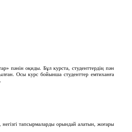
ар» пәнін оқиды. Бұл курста, студенттердің пән
рылған. Осы курс бойынша студенттер емтиханға
.
, негізгі тапсырмаларды орындай алатын, жоғары