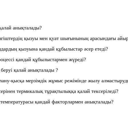
 қалай анықталады?
кізгіштердің қызуы мен қуат шығынының арасындағы ай
лдардың қызуына қандай құбылыстар әсер етеді?
оцессі қандай құбылыстармен жүреді?
 беруі қалай анықталады ?
алану-қысқа мерзімдік жұмыс режімінде жылу алмастыруд
ерінен термикалық тұрақтылыққа қалай тексеріледі?
н температурасы қандай факторлармен анықталады?