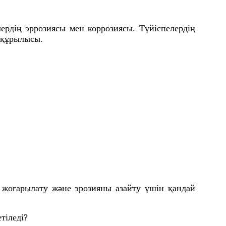
лердің эррозиясы мен коррозиясы. Түйіспелердің
ң құрылысы.
ін жоғарылату және эрозияны азайту үшін қандай
тіледі?