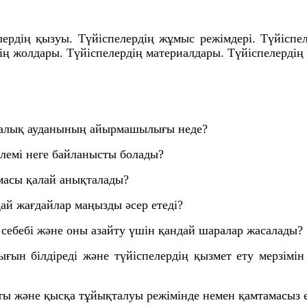
елердің қызуы. Түйіспелердің жұмыс режімдері. Түйіспе
дің жолдары. Түйіспелердің материалдары. Түйіспелерді
калық ауданының айырмашылығы неде?
өлемі неге байланысты болады?
амасы қалай анықталады?
дай жағдайлар маңызды әсер етеді?
ң себебі және оны азайту үшін қандай шаралар жасалады?
дығын білдіреді және түйіспелердің қызмет ету мерзім
ты және қысқа тұйықталуы режімінде немен қамтамасыз е