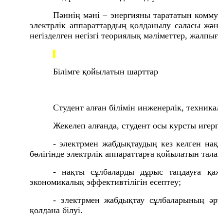
Пәннің мәні – энергияны тарататын комм
электрлік аппараттардың қолданылу саласы жә
негізделген негізгі теориялық мәліметтер, жалп
Білімге қойылатын шарттар
Студент алған білімін инженерлік, техника
Жекелеп алғанда, студент осы курсты игер
- электрмен жабдықтаудың кез келген нақ
бөлігінде электрлік аппараттарға қойылатын тал
-
нақты сұлбаларды дұрыс таңдауға қа
экономикалық эффективтілігін есептеу;
-
электрмен жабдықтау сұлбаларының әр
қолдана білуі.