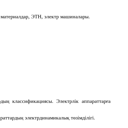
қ материалдар, ЭТН, электр машиналары.
рдың классификациясы. Электрлік аппараттарға
араттардың электрдинамикалық төзімділігі.