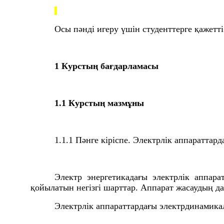
Осы пәнді игеру үшін студенттерге қажетт
1
Курстың бағдарламасы
1.1
Курстың мазмұны
1.1.1
Пәнге кіріспе. Электрлік аппараттар
Электр энергетикадағы электрлік аппар
қойылатын негізгі шарттар. Аппарат жасаудың д
Электрлік аппараттардағы электрдинамик