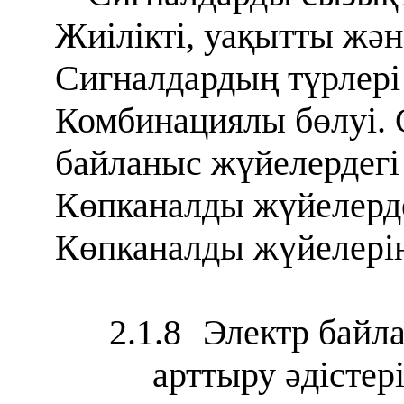
Жиілікті, уақытты жән
Сигналдардың түрлері
Комбинациялы бөлуі. 
байланыс жүйелердегі 
Көпканалды жүйелердег
Көпканалды жүйелерінд
2.1.8
Электр байла
арттыру әдістер