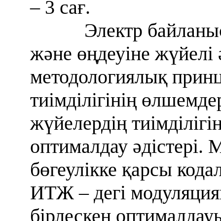
– 3 сағ.
Электр байланыс
және өңдеуіне жүйелі
методологиялық принц
тиімділігінің өлшемд
жүйелердің тиімділігі
оптималдау әдістері.
бөгеулікке қарсы кода
ИТЖ – дегі модуляци
бірлескен оптималдауы