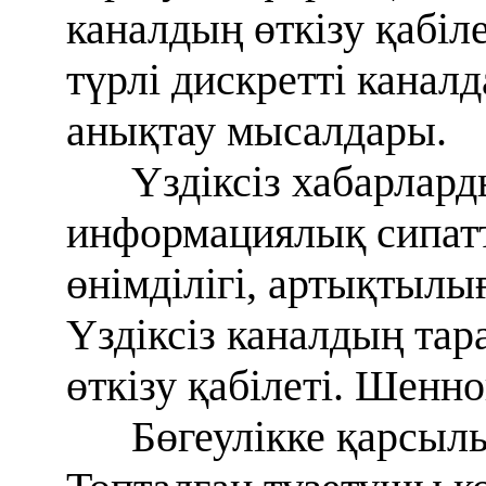
каналдың өткізу қабіл
түрлі дискретті канал
анықтау мысалдары.
Үздіксіз хабарлар
информациялық сипатт
өнімділігі, артықтылы
Үздіксіз каналдың та
өткізу қабілеті. Шенн
Бөгеулікке қарсыл