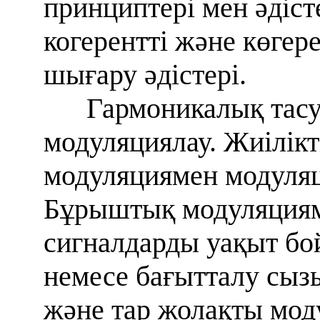
принциптері мен әдіс
когерентті және көгер
шығару әдістері.
Гармоникалық та
модуляциялау. Жиілік
модуляциямен модуляц
Бұрыштық модуляциям
сигналдарды уақыт бо
немесе бағытталу сыз
және тар жолақты мод