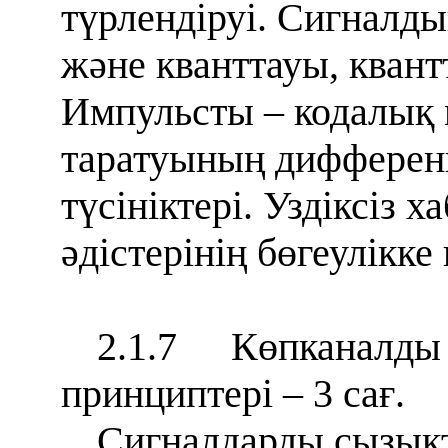
түрлендіруі. Сигналды
және кванттауы, кван
Импульсты – кодалық
таратуының дифференц
түсініктері. Уздіксіз 
әдістерінің бөгеулікк
2.1.7
Көпканалды
принциптері – 3 сағ.
Сигналдарды сызықты