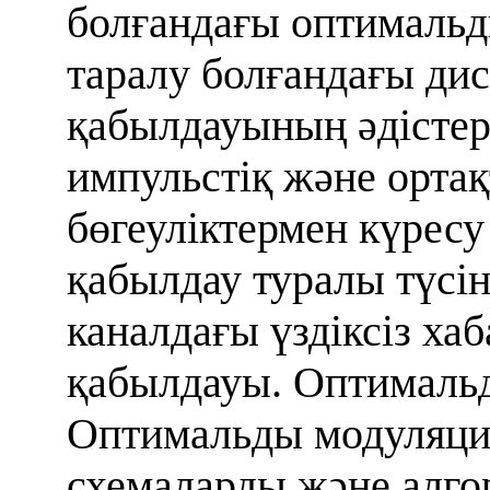
болғандағы оптимальд
таралу болғандағы дис
қабылдауының әдістер
импульстіқ және орта
бөгеуліктермен күресу 
қабылдау туралы түсіні
каналдағы үздіксіз х
қабылдауы. Оптималь
Оптимальды модуляц
схемаларды және алго