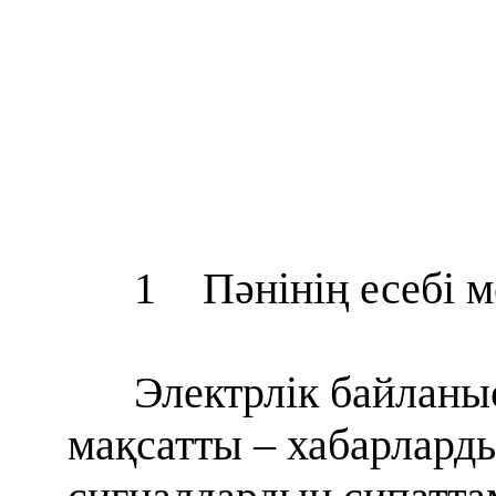
1
Пәнінің есебі 
Электрлік байланы
мақсатты – хабарлард