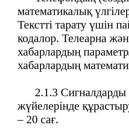
математикалық үлгілер
Текстті тарату үшін п
кодалор. Телеарна жә
хабарлардың параметр
хабарлардың математик
2.1.3 Сигналдарды
жүйелерінде құрастыру
– 20 сағ.