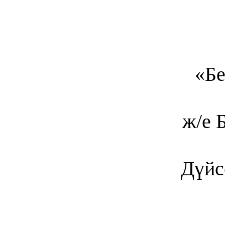
«
Бе
ж/е 
Дүйс