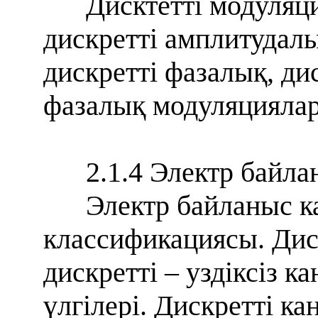
Дисктетті модуляци
дискретті амплитудалы
дискретті фазалық, д
фазалық модуляциялар
2.1.4 Электр байл
Электр байланыс 
классификациясы. Диск
дискретті – уздіксіз 
үлгілері. Дискретті к