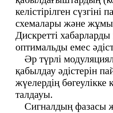
келістірілген сүзгіні
схемалары және жұмы
Дискретті хабарлард
оптимальды емес әдіст
Әр түрлі модуляция
қабылдау әдістерін п
жүелердің бөгеулікке
талдауы.
Сигналдың фазасы ж