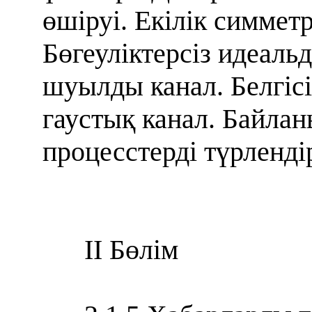
өшіруі. Екілік симмет
Бөгеуліктерсіз идеаль
шуылды канал. Белгісі
гаустық канал. Байлан
процесстерді түрленді
II
Бөлім