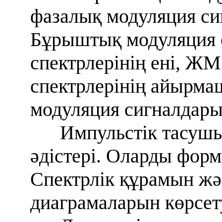
фазалық модуляция сиг
Бұрыштық модуляция 
спектрлерінің ені, Ж
спектрлерінің айырм
модуляция сигналдары
Импульстік тасуш
әдістері. Оларды фор
Спектрлік құрамын жә
диаграмаларын көрсет