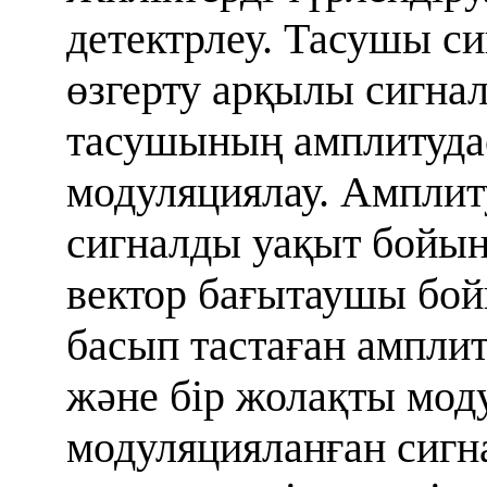
детектрлеу. Тасушы с
өзгерту арқылы сигна
тасушының амплитуд
модуляциялау. Амплит
сигналды уақыт бойын
вектор бағытаушы бо
басып тастаған ампли
және бір жолақты мод
модуляцияланған сиг