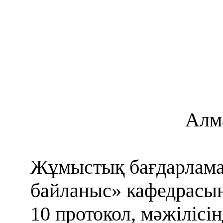
Алм
Жұмыстық бағдарлам
б
айланыс
»
кафедрасы
10 протокол,
мәжілісін