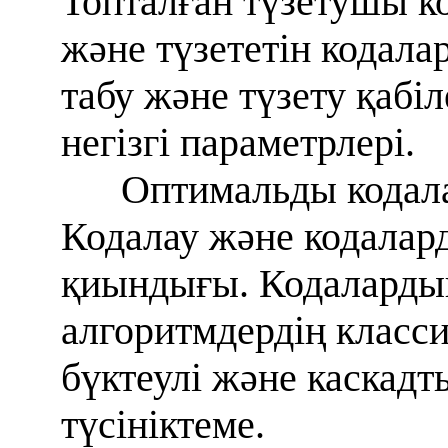
Топталған түзетушы ко
және түзететін кодал
табу және түзету қабі
негізгі параметрлері.
Оптимальды кодала
Кодалау және кодала
қиындығы. Кодаларды
алгоритмдердің класс
бүктеулі және каскадт
түсініктеме.