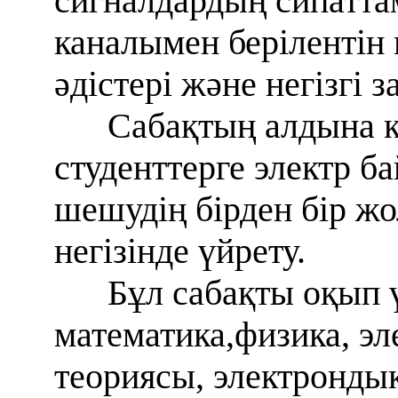
сигналдардың сипатта
каналымен берілентін 
әдістері және негізгі
Сабақтың алдына қо
студенттерге электр 
шешудің бірден бір ж
негізінде үйрету.
Бұл сабақты оқып 
математика,физика, эле
теориясы, электронды