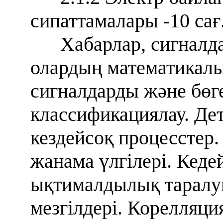
сипаттамалары -10 сағ
Хабарлар, сигналда
олардың математикалы
сигналдарды және бөге
классификациялау. Де
кездейсоқ процесстер.
жанама үлгілері. Кеде
ықтималдылық таралу
мезгілдері. Корелляц