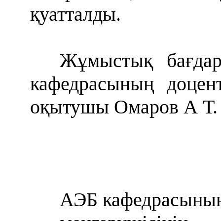
қуатталды
.
Жұмыстық бағдар
кафедрасының доцен
оқытушы Омаров А Т.
АЭБ кафедрасыны