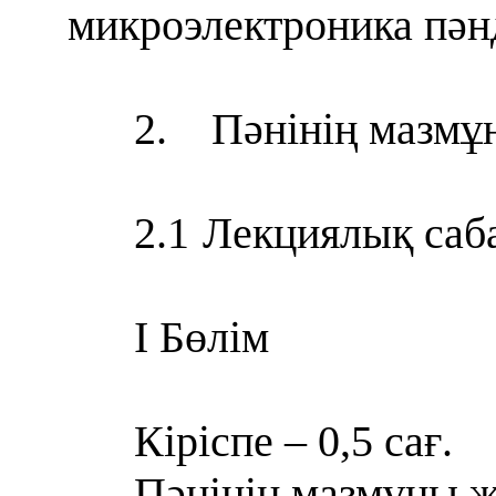
микроэлектроника пәнд
2.
Пәнінің мазмұ
2.1
Лекциялық саб
I
Бөлім
Кіріспе – 0,5 сағ.
Пәнінің мазмұны жә