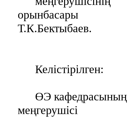
меңгерушісінің
орынбасары
Т.К.Бектыбаев.
Келістірілген:
ӨЭ кафедрасының
меңгерушісі