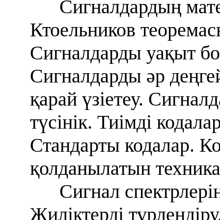
Сигналдардың мате
Ктоельников теоремас
Сигналдарды уақыт бо
Сигналдарды әр деңгей
қарай үзіетеу. Сигнал
түсінік. Тиімді кодал
Стандарты кодалар. Ко
қолданылатын техника
Сигнал спектрлерін
Жиліктерді түрлендір