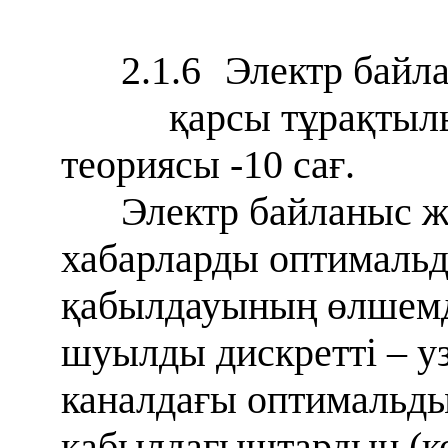
2.1.6
Электр байла
қарсы тұрақты
теориясы -10 сағ.
Электр байланыс ж
хабарларды оптималь
қабылдауының өлшемд
шуылды дискретті – уз
каналдағы оптимальд
қабылдағыштардың (к