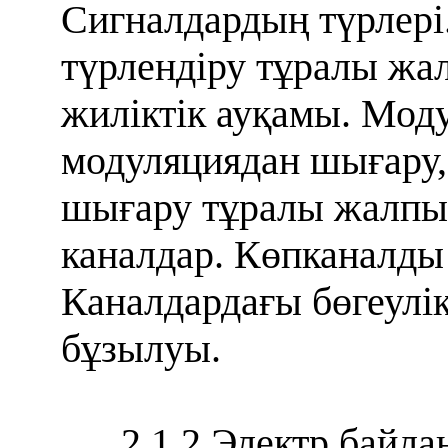
Сигналдардың түрлері
түрлендіру тұралы жа
жиліктік ауқамы. Мод
модуляциядан шығару,
шығару тұралы жалпы 
каналдар. Көпканалды
Каналдардағы бөгеулі
бұзылуы.
2.1.2 Электр байла