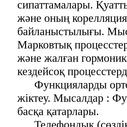
сипаттамалары. Қуатт
және оның корелляци
байланыстылығы. Мыс
Марковтық процесстер
және жалған гормоник
кездейсоқ процесстерді
Функцияларды орт
жіктеу. Мысалдар : Фу
басқа қатарлары.
Телефондық (сөзді