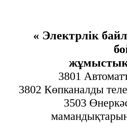
« Электр
лік
бай
б
жұмыстық
3801 Автомат
3802 Көпканалды тел
3503
Өнеркәс
мамандықтарын