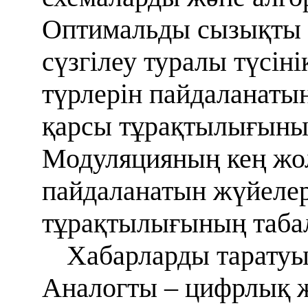
Оптимальды сызықты с
сүзгілеу туралы түсін
түрлерін пайдаланатын
қарсы тұрақтылығыны
Модуляцияның кең жол
пайдаланатын жүйелер
тұрақтылығының таба
Хабарларды таратуы
Аналогты – цифрлық 