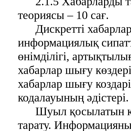
2.1.5 Хабарларды т
теориясы – 10 сағ.
Дискретті хабарла
информациялық сипатт
өнімділігі, артықтылы
хабарлар шығу көздері
хабарлар шығу коздарі
кодалауының әдістері.
Шуыл қосылатын к
тарату. Информациян