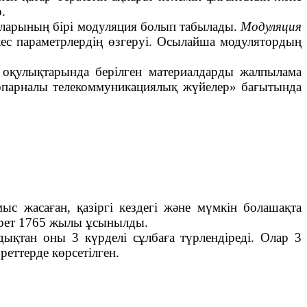
.
дыларының бірі модуляция болып табылады.
Модуляция
йкес параметрлердің өзгеруі. Осылайша модулятордың
оқулықтарында берілген материалдарды жалпылама
«Көпарналы телекоммуникациялық жүйелер» бағытында
с жасаған, қазіргі кездегі және мүмкін болашақта
і рет 1765 жылы ұсынылды.
дықтан оны 3 күрделі сұлбаға түрлендіреді. Олар 3
уреттерде көрсетілген.