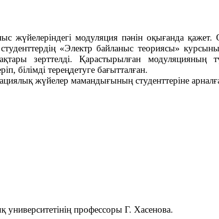
ныс жүйелеріндегі модуляция пәнін оқығанда қажет.
туденттердің «Электр байланыс теориясы» курсының
қтары зерттелді. Қарастырылған модуляцияның тү
іп, білімді тереңдетуге бағытталған.
ациялық жүйелер мамандығының студенттеріне арналғ
ниверситетінің профессоры Г. Хасенова.