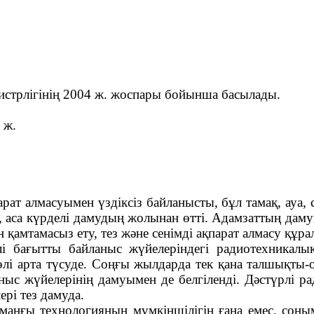
истрлігінің 2004 ж. жоспары бойынша басылады.
 ж.
 алмасуымен үздіксіз байланысты, бұл тамақ, ауа, су
аса күрделі дамудың жолынан өтті. Адамзаттың дамуын
қамтамасыз ету, тез және сенімді ақпарат алмасу құр
лі бағытты байланыс жүйелеріндегі радиотехникалы
өлі арта түсуде. Соңғы жылдарда тек қана талшықты
ныс жүйелерінің дамуымен де белгіленді. Дәстүрлі р
рі тез дамуда.
манғы технологияның мүмкіншілігін ғана емес, соным