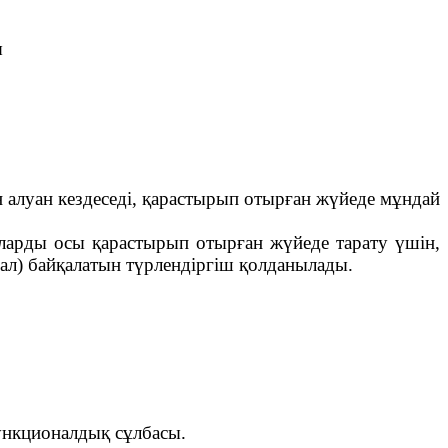
ы
сан алуан кездеседі, қарастырып отырған жүйеде мұндай
оларды осы қарастырып отырған жүйеде тарату үшін,
нал) байқалатын түрлендіргіш қолданылады.
функционалдық сұлбасы.