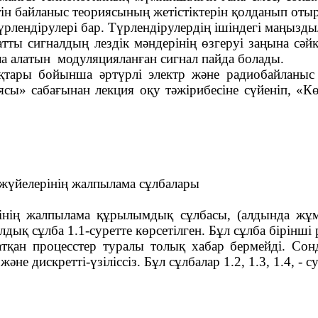
тін байланыс теориясының жетістіктерін қолданып отыр
үрлендірулері бар. Түрлендірулердің ішіндегі маңыз
ратты сигналдың лездік мәндерінің өзгеруі заңына сә
ла алатын
модуляцияланған сигнал пайда болады.
тары бойынша әртүрлі электр және радиобайланыс 
иясы» сабағынан лекция оқу тәжірибесіне сүйеніп, 
 жүйелерінің жалпылама сұлбалары
сінің жалпылама құрылымдық сұлбасы, (алдында жұмы
дық сұлба 1.1-суретте көрсетілген. Бұл сұлба бірінш
атқан процесстер туралы толық хабар бермейді. Сон
әне дискретті-үзіліссіз. Бұл сұлбалар 1.2, 1.3, 1.4, - с