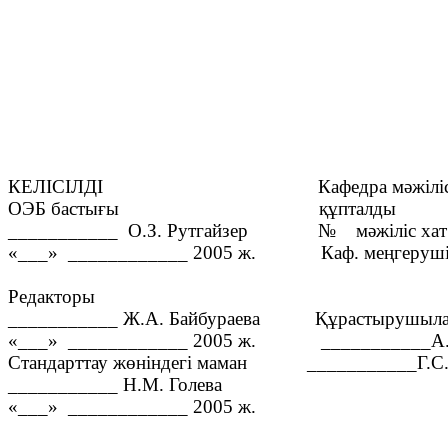
КЕЛІСІЛДІ
Кафедра мәжілі
ОЭБ бастығы
құпталды
___________
О.З. Рутгайзер
№
мәжіліс хат
«___»
____________ 2005 ж.
Каф. меңгеруші
Редакторы
___________ Ж.А. Байбураева
Құрастырушыла
«___»
____________ 2005 ж.
___________А.
Стандарттау жөніндегі маман
___________Г.С.
___________ Н.М. Голева
«___»
____________ 2005 ж.