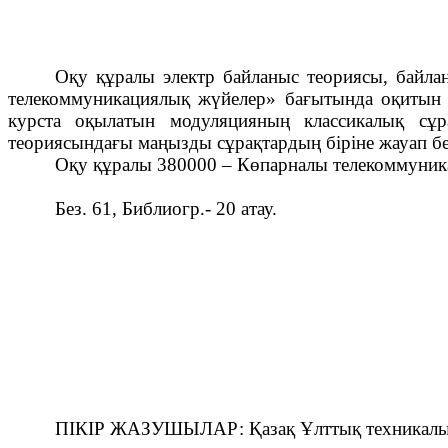
Оқу құралы электр байланыс теориясы, байла
телекоммуникациялық жүйелер» бағытында оқитын с
курста оқылатын модуляцияның классикалық сұра
теориясындағы маңызды сұрақтардың біріне жауап бер
Оқу құралы 380000 – Көпарналы телекоммуник
Без. 61, Библиогр.- 20 атау.
ПІКІР ЖАЗУШЫЛАР: Қазақ Ұлттық техникалық у