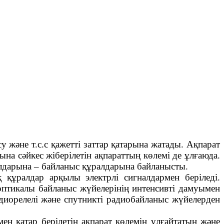
 және т.с.с қажетті заттар қатарына жатады. Ақпарат
а сәйкес жіберілетін ақпараттың көлемі де ұлғаюда.
алдарына – байланыс құралдарына байланысты.
қ құралдар арқылы электрлі сигналдармен беріледі.
-оптикалы байланыс жүйелерінің интенсивті дамуымен
адиорелелі және спутникті радиобайланыс жүйелерден
ен қатар берілетін ақпарат көлемін ұлғайтатын және