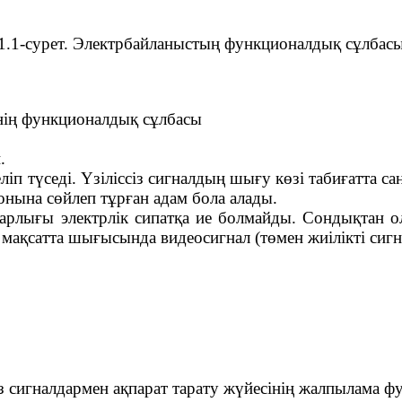
1.1-сурет. Электрбайланыстың функционалдық сұлбас
сінің функционалдық сұлбасы
.
еліп түседі. Үзіліссіз сигналдың шығу көзі табиғатта 
нына сөйлеп тұрған адам бола алады.
 барлығы электрлік сипатқа ие болмайды. Сондықтан 
л мақсатта шығысында видеосигнал (төмен жиілікті сиг
сіз сигналдармен ақпарат тарату жүйесінің жалпылама 