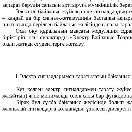
ақпарат берудің сапасын арттыруға мүмкіншілік бере
Электрлі байланыс жүйелерінде сигналдардың т
– қандай да бір сигнал-жеткізушінің бастапқы ақпа
шығысында берілген байланыс желісінде сапалы тара
Осы оқу құралының мақсаты модуляция сұрақ
біріктіріп, осы сұрақтарды «Электр Байланыс Теор
оқып жатқан студенттерге жеткізу.
1 Электр сигналдарымен таратылатын байланыс
Кез келген электр сигналдармен тарату жүйе
жасайтын) яғни минималды блок саны бар функционал
Бірақ бұл сұлба байланыс желісінде болып ж
жалпылай сигналдарға қолданады: үзіліссіз, дискретті ж