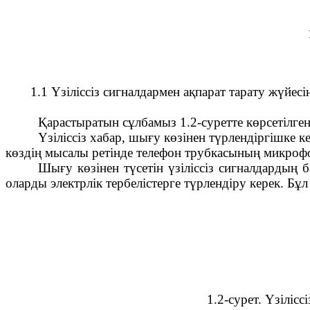
1.1 Үзіліссіз сигналдармен ақпарат тарату жүйе
Қарастыратын сұлбамыз 1.2-суретте көрсетілген
Үзіліссіз хабар, шығу көзінен түрлендіргішке к
көздің мысалы ретінде телефон трубкасының микрофо
Шығу көзінен түсетін үзіліссіз сигналдардың
оларды электрлік тербелістерге түрлендіру керек. Бұ
1.2-сурет. Үзіліс