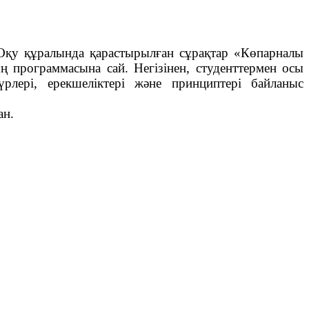
 Оқу құралында қарастырылған сұрақтар «Көпарналы
 программасына сай. Негізінен, студенттермен осы
рлері, ерекшеліктері және принциптері байланыс
ан.