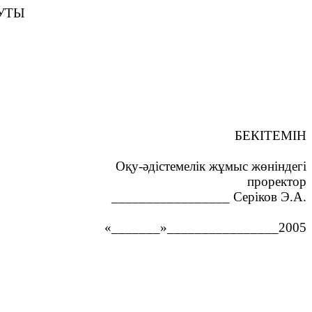
УТЫ
БЕКІТЕМІН
Оқу-әдістемелік жұмыс жөніндегі
проректор
_________________
Серіков Э.А.
«
_______
»
________________2005