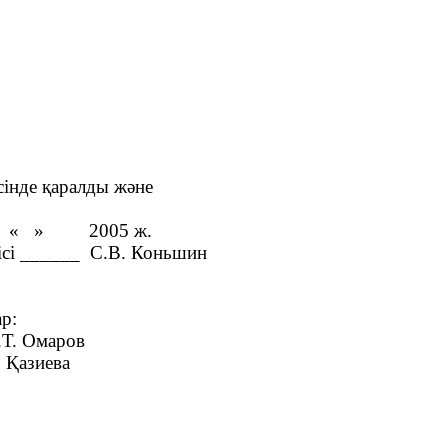
сінде қаралды және
«
»
2005 ж.
сі ______
С.В. Коньшин
р:
Т. Омаров
 Қазиева