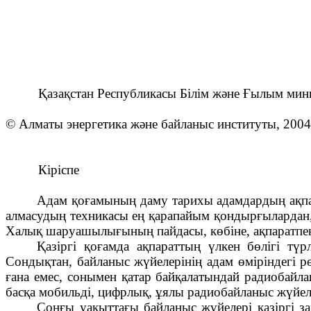
Қазақстан Республикасы Білім және Ғылым мин
© Алматы энергетика және байланыс институты, 2004
Кіріспе
Адам қоғамының даму тарихы адамдардың ақпарат
алмасудың техникасы ең қарапайым қондырғылардан, 
Халық шаруашылығының пайдасы, көбіне, ақпаратпен 
Қазіргі қоғамда ақпараттың үлкен бөлігі түр
Сондықтан, байланыс жүйелерінің адам өміріндегі р
ғана емес, сонымен қатар байқалатындай радиобайла
басқа мобильді, цифрлық, ұялы радиобайланыс жүйеле
Соңғы уақыттағы байланыс жүйелері қазіргі за