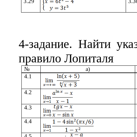
3.29
3.3
4
-задание.
Найти ука
правило Лопиталя
№
а)
4
.1
4
.2
4.3
4.
4
4.5