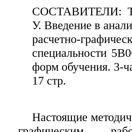
СОСТАВИТЕЛИ: То
У.
В
в
едение в анал
расчетно-графичес
специальности
5В0
форм обучения
. 3-
17 стр.
Настоящие методич
графическим ра