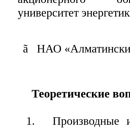
университет энергетики
ã
НАО «
Алматински
Теоретические во
1.
Производные 