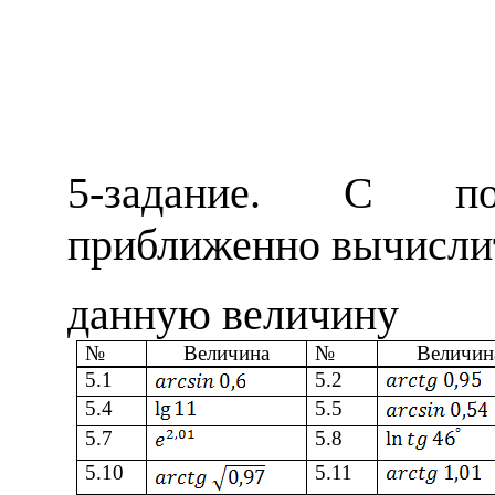
5
-задание.
С пом
приближенно вычисли
данную величину
№
Величина
№
Величин
5
.1
5
.2
5
.4
5
.5
5
.7
5
.8
5
.10
5
.11