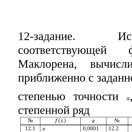
12
-задание.
И
соответствующей
Маклорена, вычисл
приближенно с заданн
степенью точности
степенной ряд
№
№
1
2
.1
0,0001
1
2
.
2