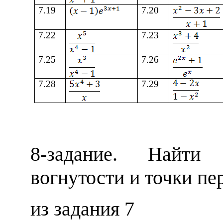
7
.19
7
.20
7
.22
7
.23
7
.25
7
.26
7
.28
7
.29
8
-задание.
Найти 
вогнутости и точки пе
из задания 7