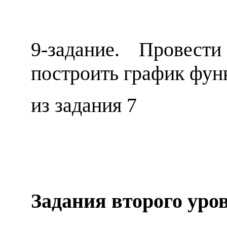
9
-задание.
Провести
построить график фун
из задания 7
Задания в
тор
ого уро