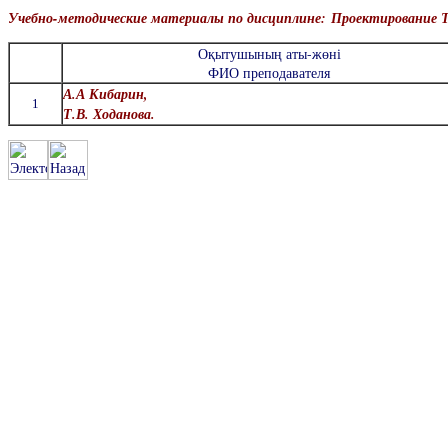
Учебно-методические материалы по дисциплине:
Проектирование 
Оқытушының аты-жөні
ФИО преподавателя
А.А Кибарин,
1
Т.В. Ходанова.