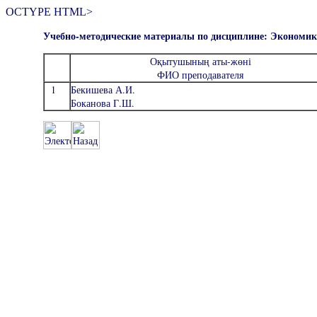
OCTYPE HTML>
Учебно-методические материалы по дисциплине: Экономик
Оқытушының аты-жөні
ФИО преподавателя
1
Бекишева А.И.
Боканова Г.Ш.