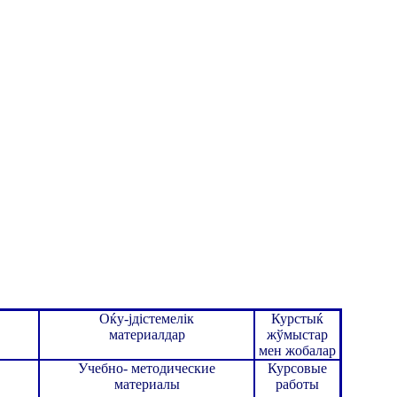
Оќу-јдістемелік
Курстыќ
материалдар
жўмыстар
мен жобалар
Учебно- методические
Курсовые
материалы
работы