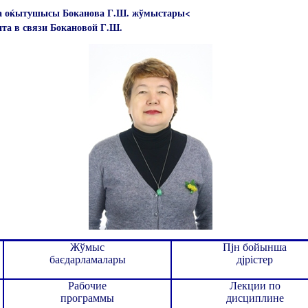
єа оќытушысы Боканова Г.Ш. жўмыстары<
та в связи Бокановой Г.Ш.
Жўмыс
Пјн бойынша
баєдарламалары
дјрістер
Рабочие
Лекции по
программы
дисциплине