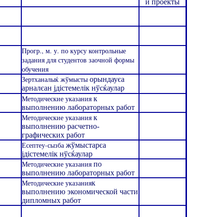
и проекты
Прогр., м. у. по курсу контрольные
задания для студентов заочной формы
обучения
Зертханалыќ жўмысты
орындауєа
арналєан јдістемелік нўсќаулар
Методические указания
к
выполнению лабораторных работ
Методические указания
к
выполнению расчетно-
графических работ
Есептеу-сызба
жўмыстарєа
јдістемелік нўсќаулар
Методические указания
по
выполнению лабораторных работ
Методические указания
к
выполнению экономической части
дипломных работ