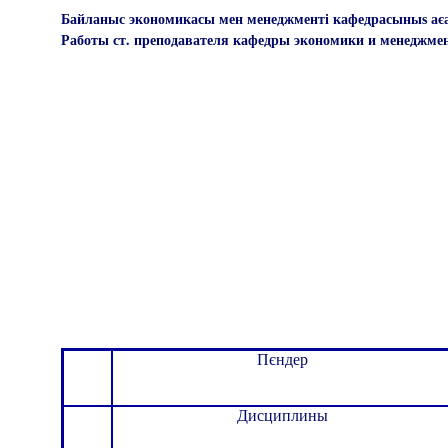
Байланыс экономикасы мен менеджменті кафедрасыныѕ а
Работы ст. преподавателя кафедры экономики и менеджмен
Пєндер
Дисциплины