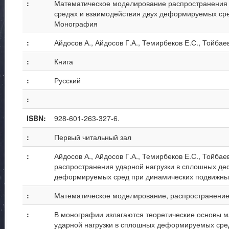
:
Математическое моделирование распространения
средах и взаимодействия двух деформируемых сре
Монография
:
Айдосов А., Айдосов Г.А., Темирбеков Е.С., Тойбае
:
Книга
:
Русский
:
ISBN:
928-601-263-327-6.
:
Первый читальный зал
:
Айдосов А., Айдосов Г.А., Темирбеков Е.С., Тойб
распространения ударной нагрузки в сплошных де
деформируемых сред при динамических подвижных
:
Математическое моделирование, распространение
:
В монографии излагаются теоретические основы 
ударной нагрузки в сплошных деформируемых сре