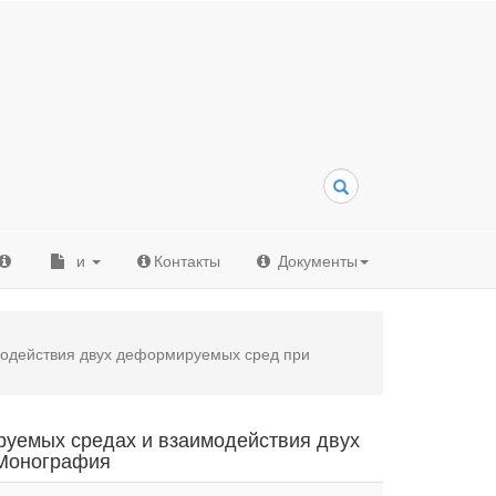
и
Контакты
Документы
модействия двух деформируемых сред при
руемых средах и взаимодействия двух
 Монография