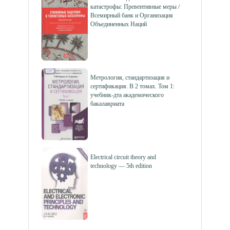
катастрофы: Превентивные меры /
Всемирный банк и Организация
Объединенных Наций
Метрология, стандартизация и
сертификация. В 2 томах. Том 1:
учебник-дта академического
бакалавриата
Electrical circuit theory and
technology — 5th edition