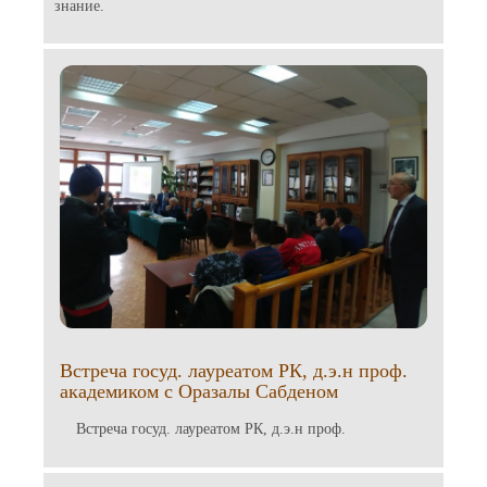
знание.
Встреча госуд. лауреатом РК, д.э.н проф.
академиком с Оразалы Сабденом
Встреча госуд. лауреатом РК, д.э.н проф.