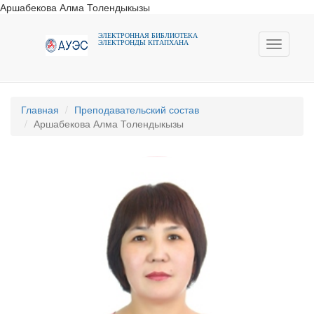
Аршабекова Алма Толендыкызы
ЭЛЕКТРОННАЯ БИБЛИОТЕКА
ЭЛЕКТРОНДЫ КIТАПХАНА
Toggle
navigati
Главная
Преподавательский состав
Аршабекова Алма Толендыкызы