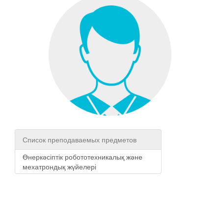
Список преподаваемых предметов
Өнеркәсіптік робототехникалық және
мехатрондық жүйелері