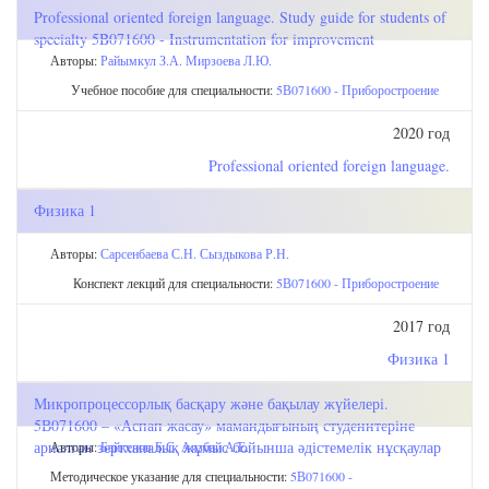
Professional oriented foreign language. Study guide for students of
specialty 5B071600 - Instrumentation for improvement
Авторы:
Райымкул З.А.
Мирзоева Л.Ю.
Учебное пособие для специальности:
5В071600 - Приборостроение
2020 год
Professional oriented foreign language.
Физика 1
Авторы:
Сарсенбаева С.Н.
Сыздыкова Р.Н.
Конспект лекций для специальности:
5В071600 - Приборостроение
2017 год
Физика 1
Микропроцессорлық басқару және бақылау жүйелері.
5В071600 – «Аспап жасау» мамандығының студеннтеріне
арналған зертханалық жұмыс бойынша әдістемелік нұсқаулар
Авторы:
Байкенов Б.С.
Аязбай А.Е.
Методическое указание для специальности:
5В071600 -