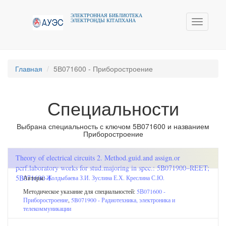
ЭЛЕКТРОННАЯ БИБЛИОТЕКА
ЭЛЕКТРОНДЫ КIТАПХАНА
Toggle
navigati
Главная
5В071600 - Приборостроение
Специальности
Выбрана специальность с ключом 5В071600 и названием
Приборостроение
Theory of electrical circuits 2. Method.guid.and assign.or
perf.laboratory works for stud.majoring in spec.: 5B071900–REET;
5B071600–I
Авторы:
Жолдыбаева З.И.
Зуслина Е.Х.
Креслина С.Ю.
Методическое указание для специальностей:
5В071600 -
Приборостроение
,
5B071900 - Радиотехника, электроника и
телекоммуникации