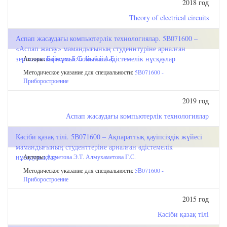
2018 год
Theory of electrical circuits
Аспап жасаудағы компьютерлік технологиялар. 5В071600 –
«Аспап жасау» мамандығының студеннтуріне арналған
зертханалық жұмыс бойынша әдістемелік нұсқаулар
Авторы:
Байкенов Б.С.
Аязбай А.Е.
Методическое указание для специальности:
5В071600 -
Приборостроение
2019 год
Аспап жасаудағы компьютерлік технологиялар
Кәсіби қазақ тілі. 5В071600 – Ақпараттық қауіпсіздік жүйесі
мамандығының студенттеріне арналған әдістемелік
нұсқаулықтар
Авторы:
Ахметова Э.Т.
Алмухаметова Г.С.
Методическое указание для специальности:
5В071600 -
Приборостроение
2015 год
Кәсіби қазақ тілі