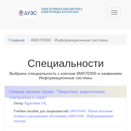
ЭЛЕКТРОННАЯ БИБЛИОТЕКА
ЭЛЕКТРОНДЫ КIТАПХАНА
Toggle
navigati
Главная
6М070300 - Информационные системы
Специальности
Выбрана специальность с ключом 6М070300 и названием
Информационные системы
Сборник научных трудов: "Энергетика, радиотехника,
электроника и связь"
Автор:
Құралбаев З.Қ.
Учебное пособие для специальностей:
6М070400 - Вычислительная
техника и программное обеспечение
,
6М070300 - Информационные
системы