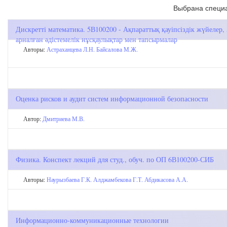
Выбрана специа
Дискретті математика. 5В100200 - Ақпараттық қауіпсіздік жүйелер
арналған әдістемелік нұсқаулықтар мен тапсырмалар
Авторы:
Астраханцева Л.Н.
Байсалова М.Ж.
Оценка рисков и аудит систем информационной безопасности
Автор:
Дмитриева М.В.
Физика. Конспект лекций для студ., обуч. по ОП 6В100200-СИБ
Авторы:
Наурызбаева Г.К.
Алджамбекова Г.Т.
Абдикасова А.А.
Информационно-коммуникационные технологии