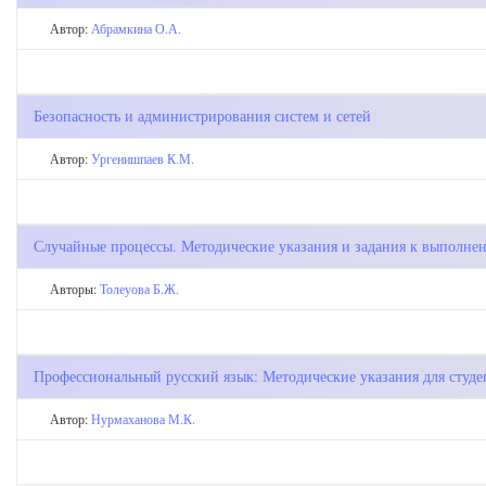
Автор:
Абрамкина О.А.
Безопасность и администрирования систем и сетей
Автор:
Ургенишпаев К.М.
Случайные процессы. Методические указания и задания к выполнен
Авторы:
Толеуова Б.Ж.
Профессиональный русский язык: Методические указания для студ
Автор:
Нурмаханова М.К.