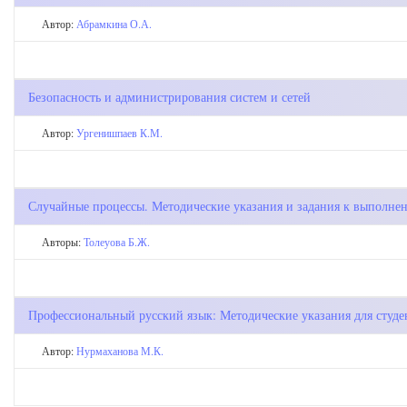
Автор:
Абрамкина О.А.
Безопасность и администрирования систем и сетей
Автор:
Ургенишпаев К.М.
Случайные процессы. Методические указания и задания к выполнен
Авторы:
Толеуова Б.Ж.
Профессиональный русский язык: Методические указания для студ
Автор:
Нурмаханова М.К.