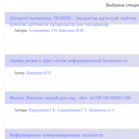
Выбрана специа
Дискретті математика. 5В100200 - Ақпараттық қауіпсіздік жүйелер
арналған әдістемелік нұсқаулықтар мен тапсырмалар
Авторы:
Астраханцева Л.Н.
Байсалова М.Ж.
Оценка рисков и аудит систем информационной безопасности
Автор:
Дмитриева М.В.
Физика. Конспект лекций для студ., обуч. по ОП 6В100200-СИБ
Авторы:
Наурызбаева Г.К.
Алджамбекова Г.Т.
Абдикасова А.А.
Информационно-коммуникационные технологии