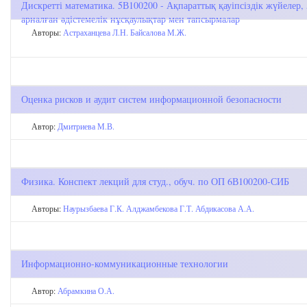
Дискретті математика. 5В100200 - Ақпараттық қауіпсіздік жүйелер
арналған әдістемелік нұсқаулықтар мен тапсырмалар
Авторы:
Астраханцева Л.Н.
Байсалова М.Ж.
Оценка рисков и аудит систем информационной безопасности
Автор:
Дмитриева М.В.
Физика. Конспект лекций для студ., обуч. по ОП 6В100200-СИБ
Авторы:
Наурызбаева Г.К.
Алджамбекова Г.Т.
Абдикасова А.А.
Информационно-коммуникационные технологии
Автор:
Абрамкина О.А.