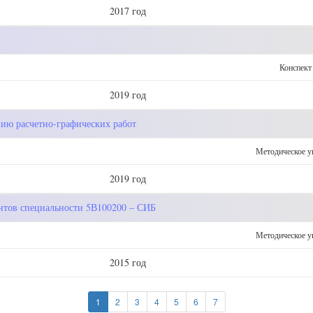
2017 год
Конспект
2019 год
ию расчетно-графических работ
Методическое у
2019 год
ентов специальности 5В100200 – СИБ
Методическое у
2015 год
1
2
3
4
5
6
7