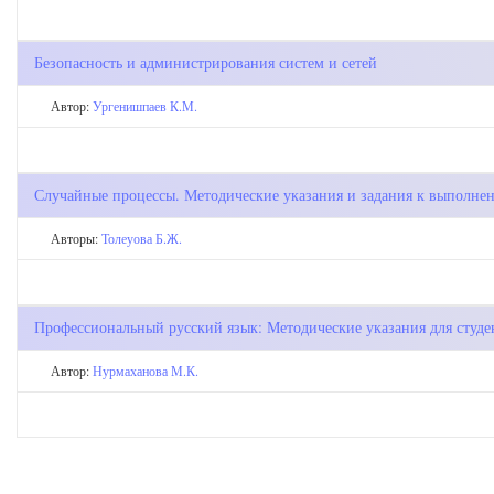
Безопасность и администрирования систем и сетей
Автор:
Ургенишпаев К.М.
Случайные процессы. Методические указания и задания к выполнен
Авторы:
Толеуова Б.Ж.
Профессиональный русский язык: Методические указания для студ
Автор:
Нурмаханова М.К.