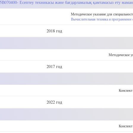
, 5В070400- Есептеу техникасы және бағдарламалық қамтамасыз ету мама
Методическое указание для специальност
Вычислительная техника и программное 
2018 год
Методическое у
2017 год
Конспект
2022 год
Конспект