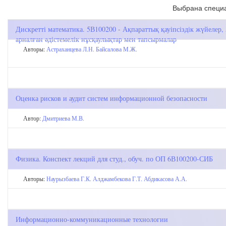
Выбрана специа
Дискретті математика. 5В100200 - Ақпараттық қауіпсіздік жүйелер
арналған әдістемелік нұсқаулықтар мен тапсырмалар
Авторы:
Астраханцева Л.Н.
Байсалова М.Ж.
Оценка рисков и аудит систем информационной безопасности
Автор:
Дмитриева М.В.
Физика. Конспект лекций для студ., обуч. по ОП 6В100200-СИБ
Авторы:
Наурызбаева Г.К.
Алджамбекова Г.Т.
Абдикасова А.А.
Информационно-коммуникационные технологии