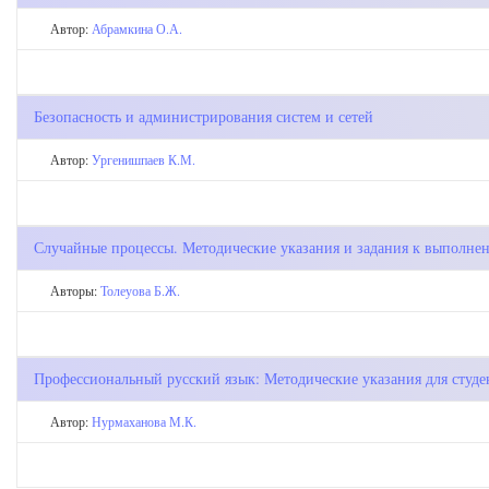
Автор:
Абрамкина О.А.
Безопасность и администрирования систем и сетей
Автор:
Ургенишпаев К.М.
Случайные процессы. Методические указания и задания к выполнен
Авторы:
Толеуова Б.Ж.
Профессиональный русский язык: Методические указания для студ
Автор:
Нурмаханова М.К.