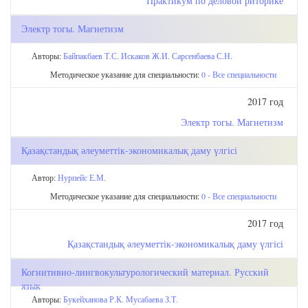
Практикум по деловой риторике
Электр тогы. Магнетизм
Авторы:
Байпакбаев Т.С.
Искаков Ж.И.
Сарсенбаева С.Н.
Методическое указание для специальности:
0 - Все специальности
2017 год
Электр тогы. Магнетизм
Қазақстандық әлеуметтік-экономикалық даму үлгісі
Автор:
Нурпейс Е.М.
Методическое указание для специальности:
0 - Все специальности
2017 год
Қазақстандық әлеуметтік-экономикалық даму үлгісі
Когнитивно-лингвокультурологический материал. Русский
язык
Авторы:
Букейханова Р.К.
Мусабаева З.Т.