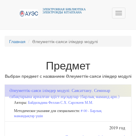
ЭЛЕКТРОННАЯ БИБЛИОТЕКА
ЭЛЕКТРОНДЫ КIТАПХАНА
Toggle
navigati
Главная
Әлеуметтік-саяси ілімдер модулі
Предмет
Выбран предмет с названием Әлеуметтік-саяси ілімдер модулі
Әлеуметтік-саяси ілімдер модулі: Саясаттану. Семинар
сабақтарына арналған әдіст.нұсқаулар (барлық маманд.арн.)
Авторы:
Байдильдина Феллан С.Х.
Сарсекеев М.М.
Методическое указание для специальности:
# 00 - Барлық
мамандықтар үшін
2019 год