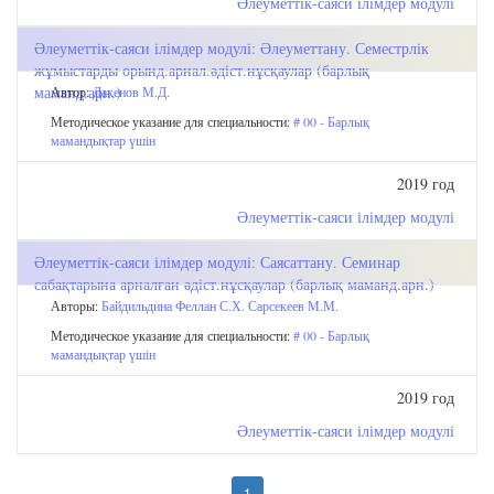
Әлеуметтік-саяси ілімдер модулі
Әлеуметтік-саяси ілімдер модулі: Әлеуметтану. Семестрлік
жұмыстарды орынд.арнал.әдіст.нұсқаулар (барлық
маманд.арн.)
Автор:
Дакенов М.Д.
Методическое указание для специальности:
# 00 - Барлық
мамандықтар үшін
2019 год
Әлеуметтік-саяси ілімдер модулі
Әлеуметтік-саяси ілімдер модулі: Саясаттану. Семинар
сабақтарына арналған әдіст.нұсқаулар (барлық маманд.арн.)
Авторы:
Байдильдина Феллан С.Х.
Сарсекеев М.М.
Методическое указание для специальности:
# 00 - Барлық
мамандықтар үшін
2019 год
Әлеуметтік-саяси ілімдер модулі
1